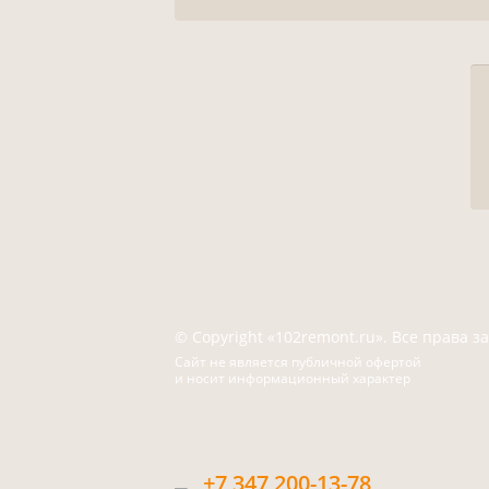
© Copyright «102remont.ru». Все права 
Сайт не является публичной офертой
и носит информационный характер
+7 347 200-13-78