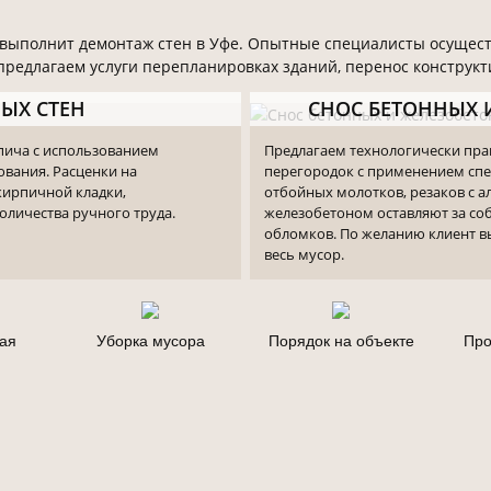
выполнит демонтаж стен в Уфе. Опытные специалисты осуществ
 предлагаем услуги перепланировках зданий, перенос конструк
ЫХ СТЕН
СНОС БЕТОННЫХ 
пича с использованием
Предлагаем технологически пра
вания. Расценки на
перегородок с применением спе
кирпичной кладки,
отбойных молотков, резаков с а
личества ручного труда.
железобетоном оставляют за со
обломков. По желанию клиент 
весь мусор.
ая
Уборка мусора
Порядок на объекте
Про