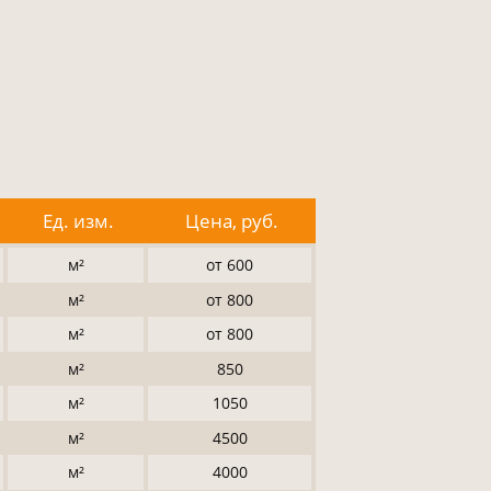
Ед. изм.
Цена, руб.
м²
от 600
м²
от 800
м²
от 800
м²
850
м²
1050
м²
4500
м²
4000