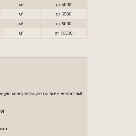
м²
от 5000
м²
от 6500
м²
от 8000
м²
от 10500
ющую консультацию по всем вопросам!
о!
ните!