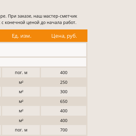
ре. При заказе, наш мастер-сметчик
с конечной ценой до начала работ.
Ед. изм.
Цена, руб.
пог. м
400
м²
250
м²
300
м²
650
м²
400
м²
400
пог. м
700