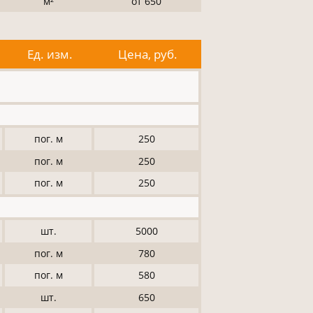
м²
от 650
Ед. изм.
Цена, руб.
пог. м
250
пог. м
250
пог. м
250
шт.
5000
пог. м
780
пог. м
580
шт.
650