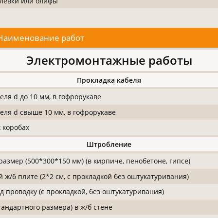
тлевки или олифы
Наименование работ
Электромонтажные работы
Прокладка кабеля
еля d до 10 мм, в гофрорукаве
беля d свыше 10 мм, в гофрорукаве
 коробах
Штробление
азмер (500*300*150 мм) (в кирпиче, пенобетоне, гипсе)
ж/б плите (2*2 см, с прокладкой без оштукатуривания)
од проводку (с прокладкой, без оштукатуривания)
тандартного размера) в ж/б стене