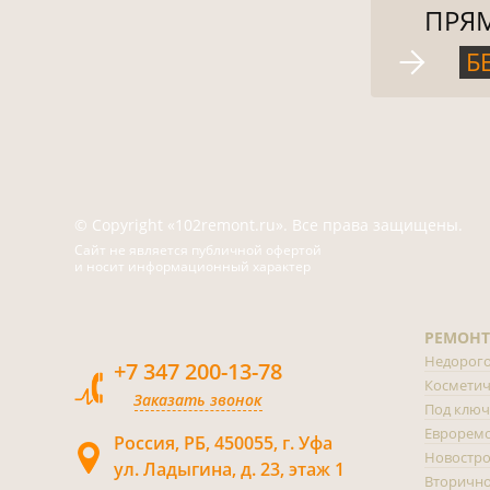
ПРЯ
Б
© Copyright «102remont.ru». Все права защищены.
Сайт не является публичной офертой
и носит информационный характер
РЕМОНТ
Недорог
+7 347 200-13-78
Косметич
Заказать звонок
Под ключ
Еврорем
Россия, РБ, 450055, г. Уфа
Новостр
ул. Ладыгина, д. 23, этаж 1
Вторично