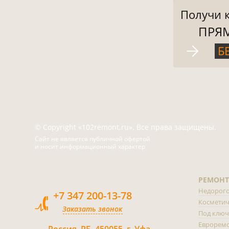
Получи 
ПРЯ
Б
© Copyright «102remont.ru». Все права защищены.
Сайт не является публичной офертой
и носит информационный характер
РЕМОНТ
Недорог
+7 347 200-13-78
Косметич
Заказать звонок
Под ключ
Еврорем